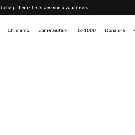
to help them? Let’s become a volunteers...
Chi siamo
Come aiutarci
5×1000
Dona ora