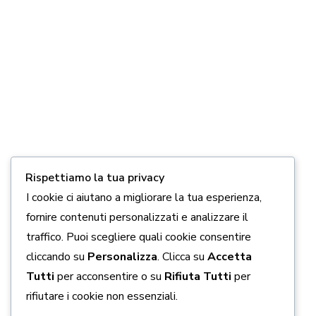
DONA ORA
Link Utili
5 x 1000
Chi siamo
Come aiutarci
Rispettiamo la tua privacy
Contatti
I cookie ci aiutano a migliorare la tua esperienza,
fornire contenuti personalizzati e analizzare il
Privacy policy
traffico. Puoi scegliere quali cookie consentire
Cookie policy
cliccando su
Personalizza
. Clicca su
Accetta
Tutti
per acconsentire o su
Rifiuta Tutti
per
Seguici Sui Social
rifiutare i cookie non essenziali.