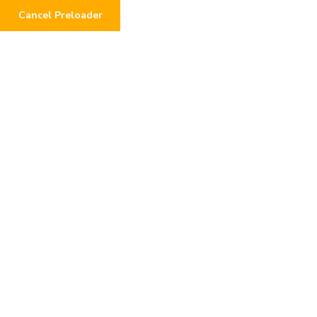
Cancel Preloader
Bacheca del donatore
Home
Bacheca del donatore