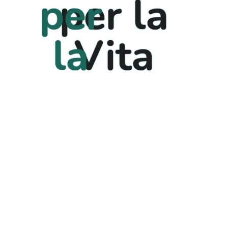
per
per la
389 526 1635
Scrivici:
la
Vita
info@speranzaperlavita.it
Vita
Dona ora
Effettua una piccola donazione e scopri tutti i modi in cui
puoi aiutarci.
DONA ORA
Link Utili
5 x 1000