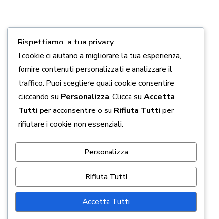
Chi siamo
Come aiutarci
Rispettiamo la tua privacy
Contatti
I cookie ci aiutano a migliorare la tua esperienza,
fornire contenuti personalizzati e analizzare il
Privacy policy
traffico. Puoi scegliere quali cookie consentire
Cookie policy
cliccando su
Personalizza
. Clicca su
Accetta
Tutti
per acconsentire o su
Rifiuta Tutti
per
Seguici Sui Social
rifiutare i cookie non essenziali.
Personalizza
Rifiuta Tutti
Accetta Tutti
Associazione "Speranza per la Vita"
Copyright 2026