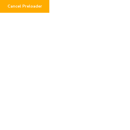
Cancel Preloader
Be hungry no more &
Leave no one behinds
Home
Moduli Donazione
Be hungry no more & Leave no one behinds