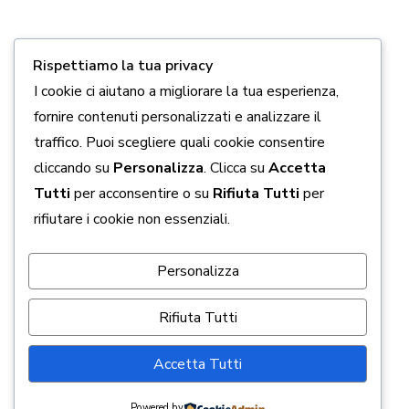
Chi siamo
Come aiutarci
Rispettiamo la tua privacy
Contatti
I cookie ci aiutano a migliorare la tua esperienza,
fornire contenuti personalizzati e analizzare il
Privacy policy
traffico. Puoi scegliere quali cookie consentire
Cookie policy
cliccando su
Personalizza
. Clicca su
Accetta
Tutti
per acconsentire o su
Rifiuta Tutti
per
Seguici Sui Social
rifiutare i cookie non essenziali.
Personalizza
Rifiuta Tutti
Accetta Tutti
Associazione "Speranza per la Vita"
Copyright 2026
Powered by