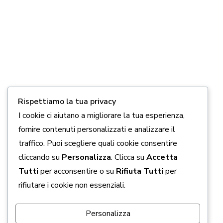
Vita
DONA ORA
Link Utili
5 x 1000
Chi siamo
Come aiutarci
Rispettiamo la tua privacy
Contatti
I cookie ci aiutano a migliorare la tua esperienza,
fornire contenuti personalizzati e analizzare il
Privacy policy
traffico. Puoi scegliere quali cookie consentire
Cookie policy
cliccando su
Personalizza
. Clicca su
Accetta
Tutti
per acconsentire o su
Rifiuta Tutti
per
Seguici Sui Social
rifiutare i cookie non essenziali.
Personalizza