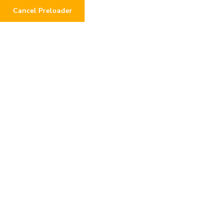
Cancel Preloader
Project Details
Home
Project Details