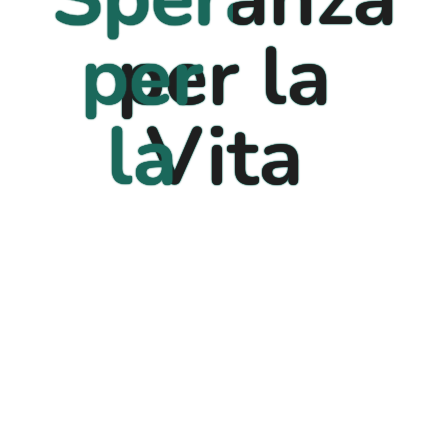
per
per la
Recent Posts
la
Vita
16 Gennaio 2026
Hello World!
Vita
3 Gennaio 2025
See Your Impact: Transparent
Donation Tracking
3 Gennaio 2025
Every Contribution Counts:
Make A Difference