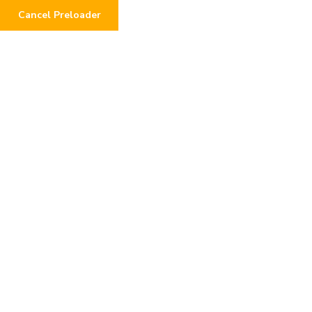
Cancel Preloader
Categoria:
Uncategorized
Home
Uncategorized
By Admin
16 Gennaio 2026