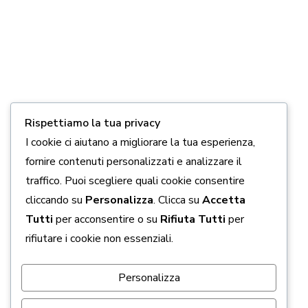
Link Utili
5 x 1000
Chi siamo
Come aiutarci
Rispettiamo la tua privacy
Contatti
I cookie ci aiutano a migliorare la tua esperienza,
fornire contenuti personalizzati e analizzare il
Privacy policy
traffico. Puoi scegliere quali cookie consentire
Cookie policy
cliccando su
Personalizza
. Clicca su
Accetta
Tutti
per acconsentire o su
Rifiuta Tutti
per
Seguici Sui Social
rifiutare i cookie non essenziali.
Personalizza