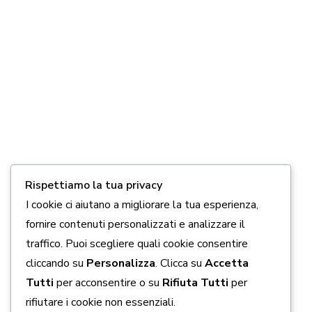
puoi aiutarci.
DONA ORA
Link Utili
5 x 1000
Chi siamo
Come aiutarci
Rispettiamo la tua privacy
Contatti
I cookie ci aiutano a migliorare la tua esperienza,
fornire contenuti personalizzati e analizzare il
Privacy policy
traffico. Puoi scegliere quali cookie consentire
Cookie policy
cliccando su
Personalizza
. Clicca su
Accetta
Tutti
per acconsentire o su
Rifiuta Tutti
per
Seguici Sui Social
rifiutare i cookie non essenziali.