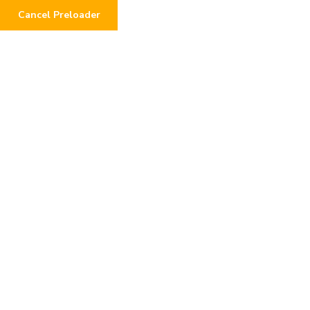
Cancel Preloader
Tag:
Tips
Home
Tips